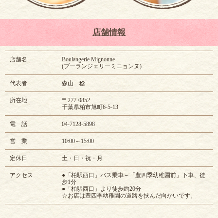
店舗情報
店舗名
Boulangerie Mignonne
(ブーランジェリーミニョンヌ)
代表者
森山 稔
所在地
〒277-0852
千葉県柏市旭町6-5-13
電 話
04-7128-5898
営 業
10:00～15:00
定休日
土・日・祝・月
アクセス
●「柏駅西口」バス乗車～「豊四季幼稚園前」下車、徒
歩1分
●「柏駅西口」より徒歩約20分
☆お店は豊四季幼稚園の道路を挟んだ向かいです。