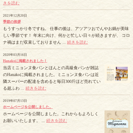
きを読む
2021年12月20日
季節の挨拶
もうすっかり冬ですね。 仕事の後は、アツアツおでんやお鍋が美味
しい季節です！ 年末に向け、何かと忙しい日々が続きますが、 コロ
ナ禍はまだ収束しておりません ...
続きを読む
2020年03月16日
Hanakoに掲載されました！
当店ミニョンヌ食パンとほんとの高級食パンが雑誌
のHanakoに掲載されました。ミニョンヌ食パンは近
隣スーパーの配達を含めると毎日300斤ほど売れてい
る超ふわ ...
続きを読む
2019年07月13日
ホームページを公開しました。
ホームページを公開しました。これからもよろしく
お願いいたします。 ...
続きを読む